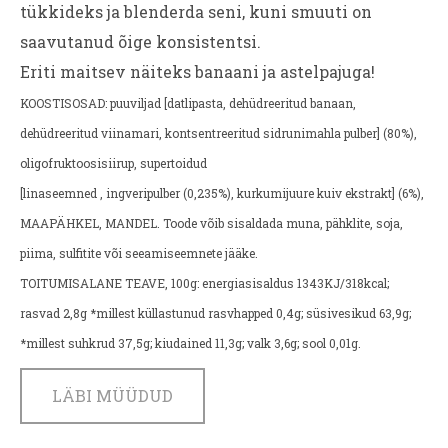
tükkideks ja blenderda seni, kuni smuuti on
saavutanud õige konsistentsi.
Eriti maitsev näiteks banaani ja astelpajuga!
KOOSTISOSAD: puuviljad [datlipasta, dehüdreeritud banaan,
dehüdreeritud viinamari, kontsentreeritud sidrunimahla pulber] (80%),
oligofruktoosisiirup, supertoidud
[linaseemned , ingveripulber (0,235%), kurkumijuure kuiv ekstrakt] (6%),
MAAPÄHKEL,
MANDEL. Toode võib sisaldada muna, pähklite, soja,
piima, sulfitite või seeamiseemnete jääke.
TOITUMISALANE TEAVE, 100g: energiasisaldus 1343KJ/318kcal;
rasvad 2,8g *millest küllastunud rasvhapped 0,4g;
süsivesikud 63,9g;
*millest suhkrud 37,5g; kiudained 11,3g; valk 3,6g; sool 0,01g.
LÄBI MÜÜDUD