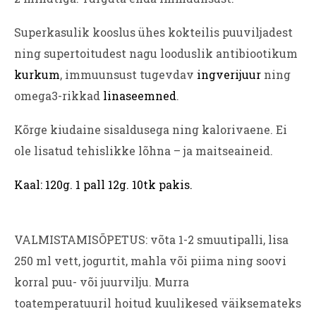
Superkasulik kooslus ühes kokteilis puuviljadest
ning supertoitudest nagu looduslik antibiootikum
kurkum
, immuunsust tugevdav
ingverijuur
ning
omega3-rikkad
linaseemned
.
Kõrge kiudaine sisaldusega ning kalorivaene.
Ei
ole lisatud tehislikke lõhna – ja maitseaineid.
Kaal: 120g. 1 pall 12g. 10tk pakis.
VALMISTAMISÕPETUS: võta 1-2
smuutipalli, lisa
250 ml vett, jogurtit, mahla või piima ning soovi
korral puu- või juurvilju. Murra
toatemperatuuril
hoitud kuulikesed väiksemateks