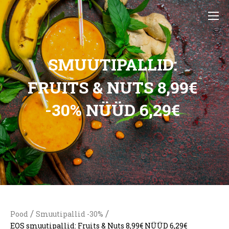
SMUUTIPALLID:
FRUITS & NUTS 8,99€
-30% NÜÜD 6,29€
/
/
Pood
Smuutipallid -30%
EOS smuutipallid: Fruits & Nuts 8,99€ NÜÜD 6,29€