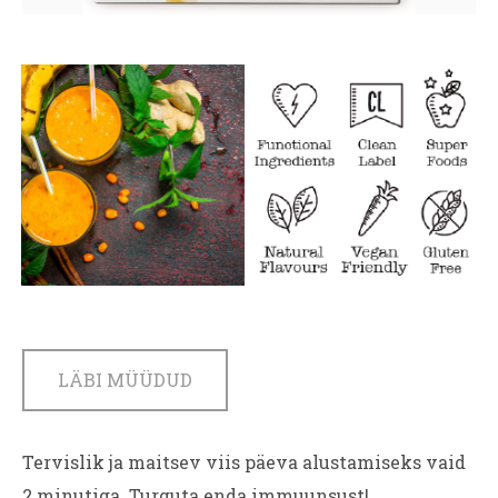
LÄBI MÜÜDUD
Tervislik ja maitsev viis päeva alustamiseks vaid
2 minutiga. Turguta enda immuunsust!