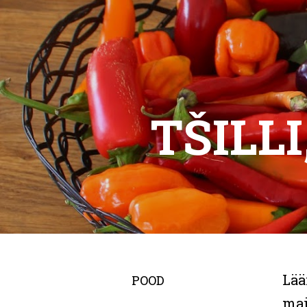
TŠILL
Lää
POOD
mai