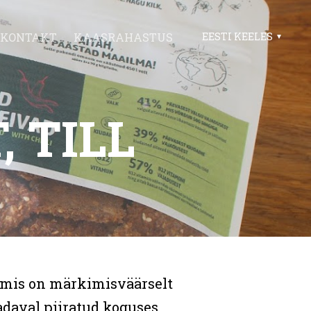
KONTAKT
KAASRAHASTUS
EESTI KEELES
, TILL
l mis on märkimisväärselt
adaval piiratud koguses.