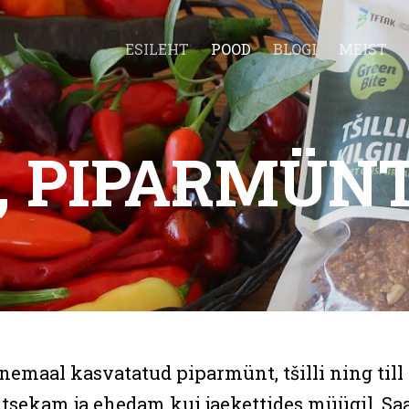
ESILEHT
POOD
BLOGI
MEIST
I, PIPARMÜNT
nemaal kasvatatud piparmünt, tšilli ning til
tsekam ja ehedam kui jaekettides müügil. Sa