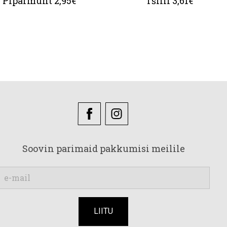
Piparmünt 2,95€
Tšilli 3,61€
Soovin parimaid pakkumisi meilile