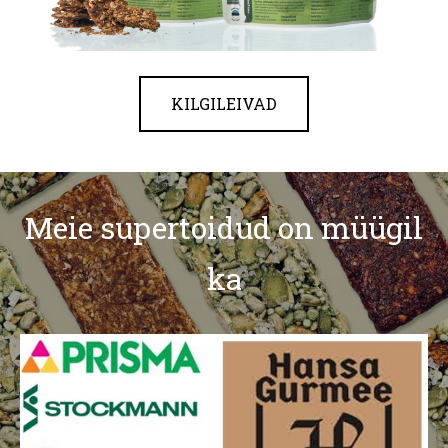
KILGILEIVAD
Meie supertoidud on müügil
ka