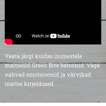
Vaata järgi kuidas inimestele
maitsesid Green Bite batoonid.
Väga
vahvad emotsioonid ja värvikad
maitse kirjeldused.