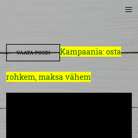
Kampaania: osta
VAATA POODI
rohkem, maksa vähem