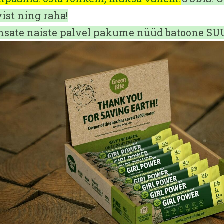
vist ning raha!
sate naiste palvel pakume nüüd batoone SUU