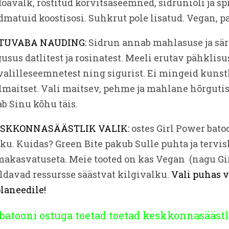
oavalk, röstitud kõrvitsaseemned, sidruniõli ja spi
matuid koostisosi. Suhkrut pole lisatud. Vegan, pa
ATUVABA NAUDING:
Sidrun annab mahlasuse ja sär
sus datlitest ja rosinatest. Meeli erutav pähklisu
valilleseemnetest ning sigurist. Ei mingeid kunst
elmaitset. Vali maitsev, pehme ja mahlane hõrgutis
b Sinu kõhu täis.
ESKKONNASÄÄSTLIK VALIK:
ostes Girl Power bat
ku. Kuidas? Green Bite pakub Sulle puhta ja tervis
makasvatuseta. Meie tooted on kas Vegan (nagu Gir
aldavad ressursse säästvat kilgivalku.
Vali puhas v
laneedile!
 batooni ostuga toetad toetad keskkonnasäästl