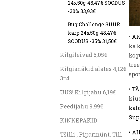
24x50g 48,47€ SOODUS
-30% 33,93€
Bug Challenge SUUR
karp 24x50g 48,47€
•
AK
SOODUS -35% 31,50€
ka k
Kilgileivad 5,05€
kog
tree
Kilgisnäkid alates 4,12€
spor
3=4
•
TÄ
UUS! Kilgijahu 6,19€
kiud
Peedijahu 9,99€
kal
Sup
KINKEPAKID
• A
Tšilli , Piparmünt, Till