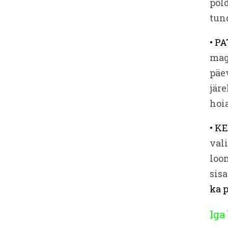
põld
tund
• P
magu
päe
jär
hoia
• K
vali
loo
sis
ka p
Iga