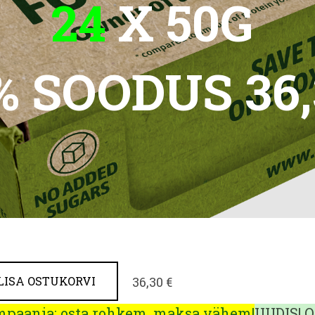
24
X 50G
% SOODUS 36
36,30 €
LISA OSTUKORVI
paania: osta rohkem, maksa vähem!
UUDIS! O