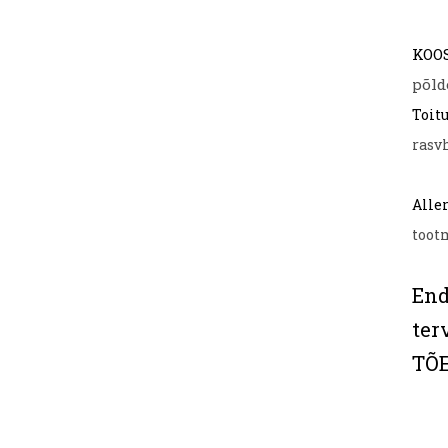
KOO
põld
Toit
rasvh
Alle
toot
End
ter
TÕE