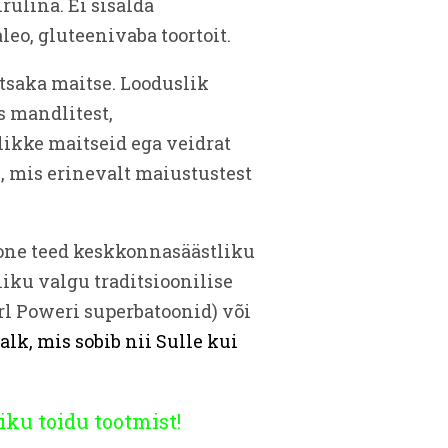
rulina. Ei sisalda
leo, gluteenivaba toortoit.
tsaka maitse. Looduslik
s mandlitest,
likke maitseid ega veidrat
, mis erinevalt maiustustest
oone teed keskkonnasäästliku
liku valgu traditsioonilise
l Poweri superbatoonid) või
alk, mis sobib nii Sulle kui
iku toidu tootmist!