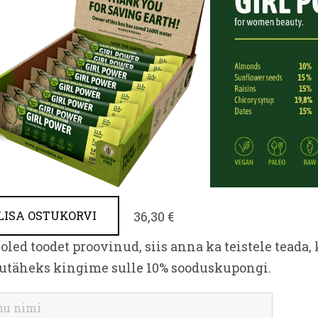
36,30 €
LISA OSTUKORVI
oled toodet proovinud, siis anna ka teistele teada,
utäheks kingime sulle 10% sooduskupongi.