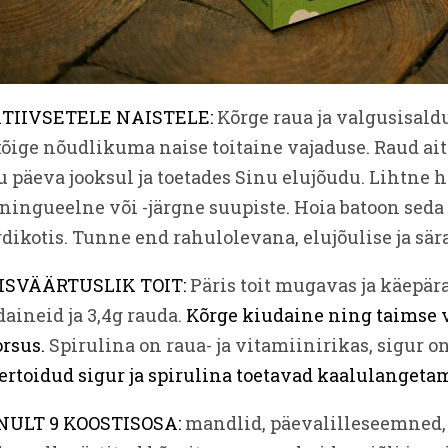
TIIVSETELE NAISTELE:
Kõrge raua ja valgusisald
õige nõudlikuma naise toitaine vajaduse. Raud ait
u päeva jooksul ja toetades Sinu elujõudu. Lihtne
ningueelne või -järgne suupiste. Hoia batoon seda 
dikotis. Tunne end rahulolevana, elujõulise ja sär
ISVÄÄRTUSLIK TOIT:
Päris toit mugavas ja käepära
aineid ja 3,4g rauda.
Kõrge kiudaine ning taimse 
orsus.
Spirulina on raua- ja vitamiinirikas, sigur o
ertoidud sigur ja spirulina toetavad kaalulangetam
INULT 9 KOOSTISOSA:
mandlid, päevalilleseemned, r