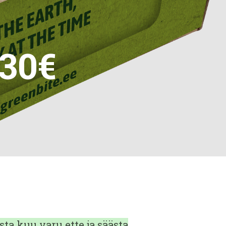
,30€
sta kuu varu ette ja säästa