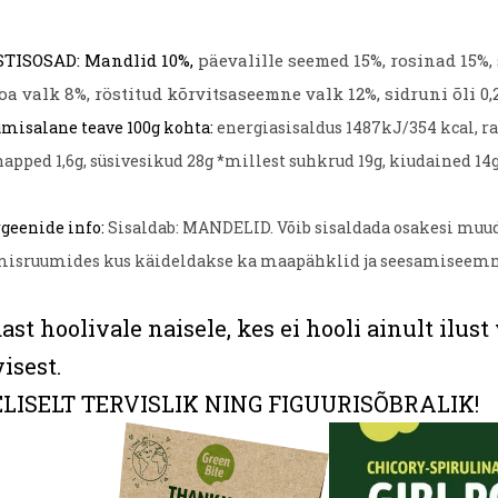
STISOSAD:
Mandlid 10%,
päevalille seemed 15%, rosinad 15%, s
oa valk 8%, röstitud kõrvitsaseemne valk 12%, sidruni õli 0,
umisalane teave 100g kohta:
energiasisaldus 1487kJ/354 kcal, r
apped 1,6g, süsivesikud 28g *millest suhkrud 19g, kiudained 14g, 
rgeenide info:
Sisaldab: MANDELID. Võib sisaldada osakesi muud
misruumides kus käideldakse ka maapähklid ja seesamiseemn
ast hoolivale naisele, kes ei hooli ainult ilust
visest.
LISELT TERVISLIK NING FIGUURISÕBRALIK!