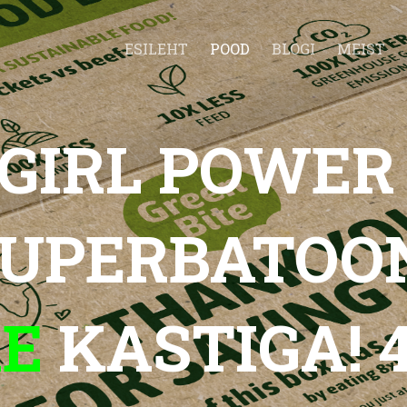
ESILEHT
POOD
BLOGI
MEIST
GIRL POWE
SUPERBATOO
E
KASTIGA! 4