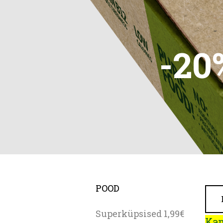
-20
POOD
Superküpsised 1,99€
Kam