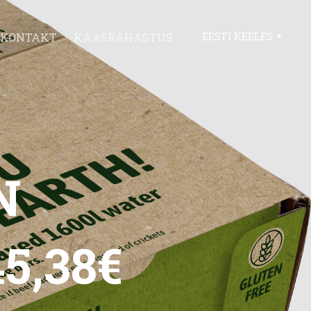
KONTAKT
KAASRAHASTUS
EESTI KEELES
R
N
5,38€