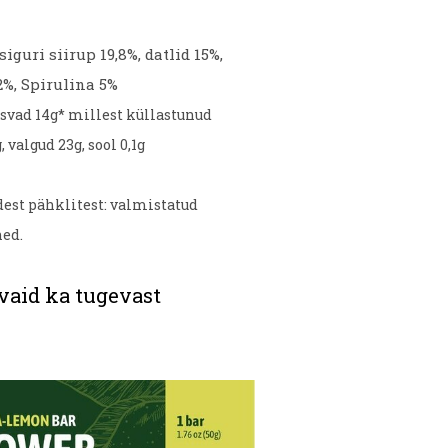
iguri siirup 19,8%, datlid 15%,
2%, Spirulina 5%
asvad 14g* millest küllastunud
valgud 23g, sool 0,1g
est pähklitest: valmistatud
ed.
 vaid ka tugevast