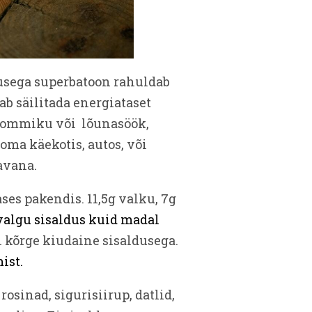
usega superbatoon rahuldab
ab säilitada energiataset
 hommiku või lõunasöök,
oma käekotis, autos, või
avana.
ses pakendis. 11,5g valku, 7g
valgu sisaldus kuid madal
n kõrge kiudaine sisaldusega.
ist.
osinad, sigurisiirup, datlid,