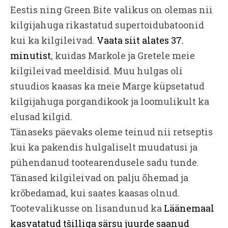
Eestis ning Green Bite valikus on olemas nii
kilgijahuga rikastatud supertoidubatoonid
kui ka kilgileivad.
Vaata siit alates 37.
minutist
, kuidas Markole ja Gretele meie
kilgileivad meeldisid. Muu hulgas oli
stuudios kaasas ka meie Marge küpsetatud
kilgijahuga porgandikook ja loomulikult ka
elusad kilgid.
Tänaseks päevaks oleme teinud nii retseptis
kui ka pakendis hulgaliselt muudatusi ja
pühendanud tootearendusele sadu tunde.
Tänased kilgileivad on palju õhemad ja
krõbedamad, kui saates kaasas olnud.
Tootevalikusse on lisandunud ka
Läänemaal
kasvatatud tšilliga särsu juurde saanud