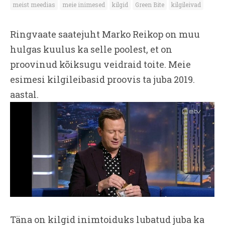
meist meedias
meie inimesed
kilgid
Green Bite
kilgileivad
Ringvaate saatejuht Marko Reikop on muu
hulgas kuulus ka selle poolest, et on
proovinud kõiksugu veidraid toite. Meie
esimesi kilgileibasid proovis ta juba 2019.
aastal.
Täna on kilgid inimtoiduks lubatud juba ka