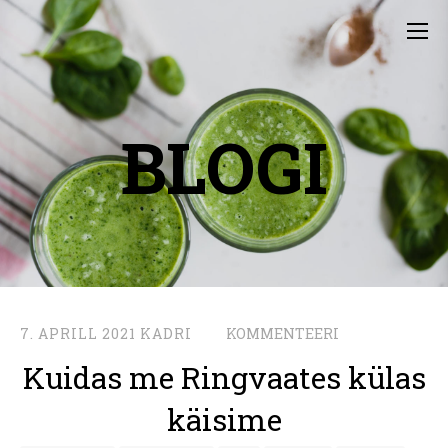
BLOGI
7. APRILL 2021
KADRI
KOMMENTEERI
Kuidas me Ringvaates külas
käisime