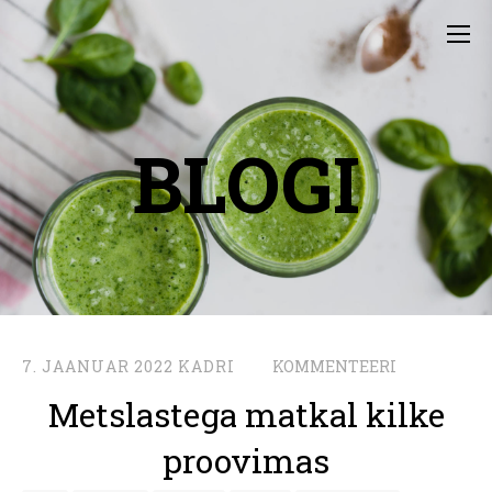
BLOGI
7. JAANUAR 2022
KADRI
KOMMENTEERI
Metslastega matkal kilke
proovimas