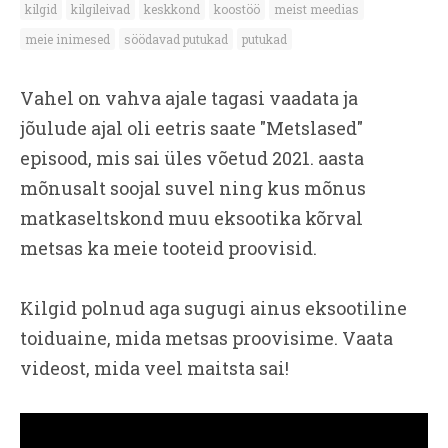
kilgid
kilgileivad
keskkond
koostöö
meist meedias
meie inimesed
söödavad putukad
putukad
Vahel on vahva ajale tagasi vaadata ja
jõulude ajal oli eetris saate "Metslased"
episood, mis sai üles võetud 2021. aasta
mõnusalt soojal suvel ning kus mõnus
matkaseltskond muu eksootika kõrval
metsas ka meie tooteid proovisid.
Kilgid polnud aga sugugi ainus eksootiline
toiduaine, mida metsas proovisime. Vaata
videost, mida veel maitsta sai!