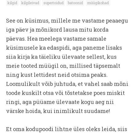
kilgid
kilgileivad
supertoidud
batoonid
müügikohad
See on küsimus, millele me vastame peaaegu
iga päev ja mõnikord lausa mitu korda
päevas. Hea meelega vastame samale
küsimusele ka edaspidi, aga paneme lisaks
siia kirja ka täieliku ülevaate sellest, kus
meie tooted müügil on, millised täpsemalt
ning kust lettidest neid otsima peaks.
Loomulikult võib juhtuda, et vahel saab mõni
toode kuskilt otsa või tõstetakse poes miskit
ringi, aga püüame ülevaate kogu aeg nii
värske hoida, kui inimlikult suudame!
Et oma kodupoodi lihtne üles oleks leida, siis