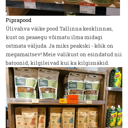
Piprapood
Ülivahva väike pood Tallinna kesklinnas,
kust on peaaegu võimatu ilma midagi
ostmata väljuda. Ja miks peakski - kõik on
megamaitsev! Meie valikust on esindatud nii
batoonid, kilgileivad kui ka kilgisnäkid.