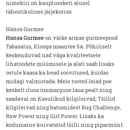
nimekiri on kaupluseketi alusel
tähestikulises järjekorras.
Hansa Gurmee
Hansa Gurmee
on väike armas gurmeepood
Tabasalus, Klooga maantee 5A. Põhiliselt
keskenduvad nad väga kvaliteetsete
lihatoodete müümisele ja alati saab lisaks
ostule kaasa ka head soovitused, kuidas
midagi valmistada. Meie tooted leiad poe
keskelt ilusa ümmarguse laua pealt ning
saadaval on Kasulikud kilgileivad, Tšillid
kilgileivad ning batoonidest Bug Challenge,
Raw Power ning Girl Power. Lisaks ka
kodumaine kuivatatud tšilli ning piparmünt.