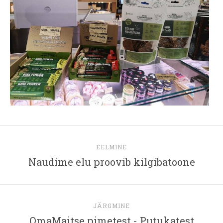
EELMINE
Naudime elu proovib kilgibatoone
JÄRGMINE
OmaMaitse pimetest - Putukatest