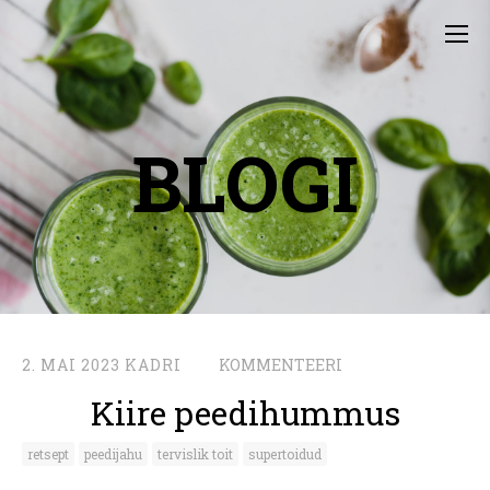
BLOGI
2. MAI 2023
KADRI
KOMMENTEERI
Kiire peedihummus
retsept
peedijahu
tervislik toit
supertoidud