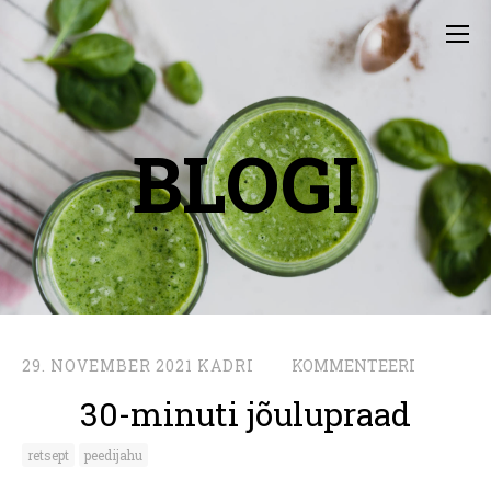
BLOGI
29. NOVEMBER 2021
KADRI
KOMMENTEERI
30-minuti jõulupraad
retsept
peedijahu