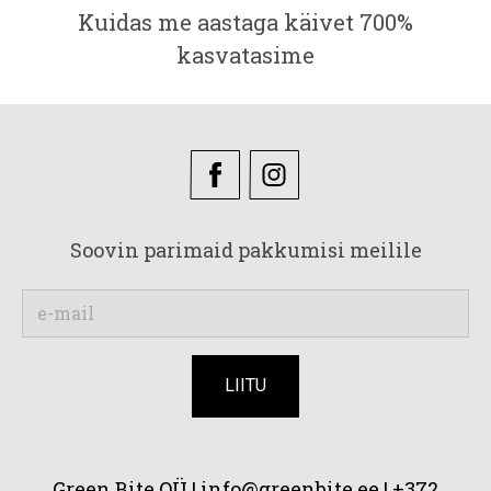
Kuidas me aastaga käivet 700%
kasvatasime
Soovin parimaid pakkumisi meilile
Green Bite OÜ |
info@greenbite.ee | +372