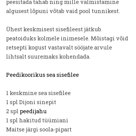
peesitada tahab ning mille valmistamine
algusest lõpuni võtab vaid pool tunnikest.
Ühest keskmisest sisefileest jätkub
peatoiduks kolmele inimesele. Mõistagi võid
retsepti kogust vastavalt sööjate arvule
lihtsalt suuremaks kohendada.
Peedikoorikus sea sisefilee
1 keskmine sea sisefilee
1 spl Dijoni sinepit
2 spl
peedijahu
1 spl hakitud tüümiani
Maitse järgi soola-pipart