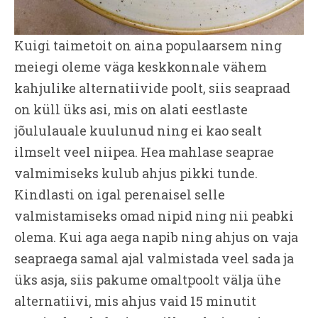
Kuigi taimetoit on aina populaarsem ning
meiegi oleme väga keskkonnale vähem
kahjulike alternatiivide poolt, siis seapraad
on küll üks asi, mis on alati eestlaste
jõululauale kuulunud ning ei kao sealt
ilmselt veel niipea. Hea mahlase seaprae
valmimiseks kulub ahjus pikki tunde.
Kindlasti on igal perenaisel selle
valmistamiseks omad nipid ning nii peabki
olema. Kui aga aega napib ning ahjus on vaja
seapraega samal ajal valmistada veel sada ja
üks asja, siis pakume omaltpoolt välja ühe
alternatiivi, mis ahjus vaid 15 minutit