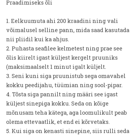
Praadimiseks õli
1. Eelkuumuta ahi 200 kraadini ning vali
võimalusel selline pann, mida saad kasutada
nii pliidil kui ka ahjus.
2. Puhasta seafilee kelmetest ning prae see
õlis kiirelt igast küljest kergelt pruuniks
(maksimaalselt 1 minut igalt küljelt.
3. Seni kuni siga pruunistub sega omavahel
kokku peedijahu, tüümian ning sool-pipar.
4. Tõsta siga pannilt ning määri see igast
küljest sinepiga kokku. Seda on kõige
mõnusam teha kätega, aga loomulikult peab
olema ettevaatlik, et end ei kõrvetaks.
5. Kui siga on kenasti sinepine, siis rulli seda