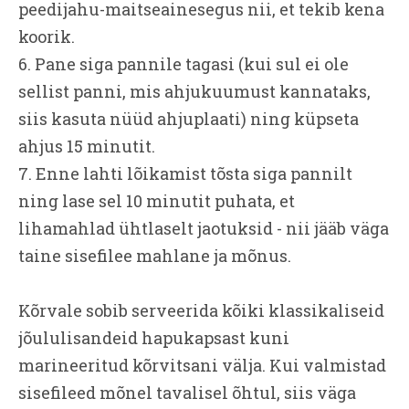
peedijahu-maitseainesegus nii, et tekib kena
koorik.
6. Pane siga pannile tagasi (kui sul ei ole
sellist panni, mis ahjukuumust kannataks,
siis kasuta nüüd ahjuplaati) ning küpseta
ahjus 15 minutit.
7. Enne lahti lõikamist tõsta siga pannilt
ning lase sel 10 minutit puhata, et
lihamahlad ühtlaselt jaotuksid - nii jääb väga
taine sisefilee mahlane ja mõnus.
Kõrvale sobib serveerida kõiki klassikaliseid
jõululisandeid hapukapsast kuni
marineeritud kõrvitsani välja. Kui valmistad
sisefileed mõnel tavalisel õhtul, siis väga